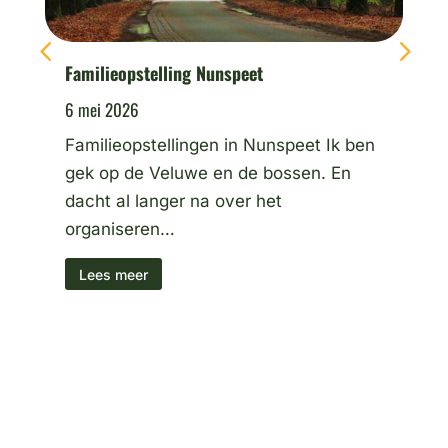
Familieopstelling Nunspeet
Ops
6 mei 2026
26 
Familieopstellingen in Nunspeet Ik ben
Kan
gek op de Veluwe en de bossen. En
doe
dacht al langer na over het
Kan
organiseren…
L
Lees meer