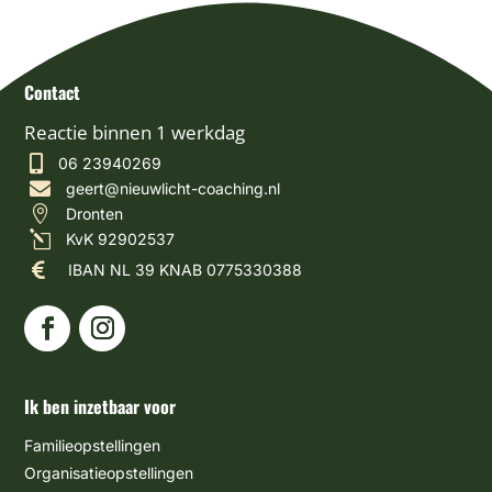
Contact
Reactie binnen 1 werkdag

06 23940269

geert@nieuwlicht-coaching.nl

Dronten
l
KvK 92902537

IBAN NL 39 KNAB 0775330388
Ik ben inzetbaar voor
Familieopstellingen
Organisatieopstellingen