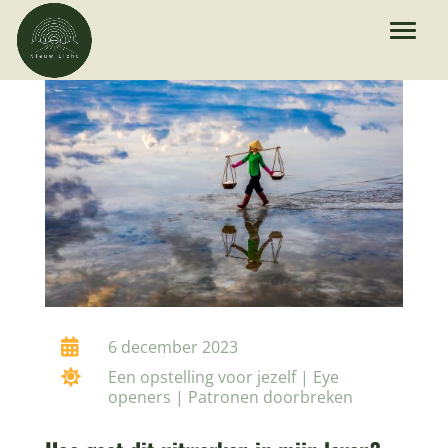

6 december 2023

Een opstelling voor jezelf
|
Eye
openers
|
Patronen doorbreken