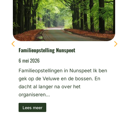
Familieopstelling Nunspeet
Ops
6 mei 2026
26 
Familieopstellingen in Nunspeet Ik ben
Kan
gek op de Veluwe en de bossen. En
doe
dacht al langer na over het
Kan
organiseren…
L
Lees meer