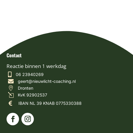
Contact
Reactie binnen 1 werkdag

06 23940269

geert@nieuwlicht-coaching.nl

Dronten
l
KvK 92902537

IBAN NL 39 KNAB 0775330388